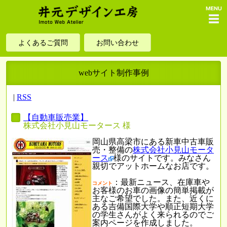
menu
よくあるご質問
お問い合わせ
webサイト制作事例
|
RSS
【自動車販売業】
株式会社小見山モータース 様
岡山県高梁市にある新車中古車販
売・整備の
株式会社小見山モータ
ース
様のサイトです。みなさん
親切でアットホームなお店です。
：最新ニュース、在庫車や
コメント
お客様のお車の画像の簡単掲載が
主なご希望でした。また、近くに
ある吉備国際大学や順正短期大学
の学生さんがよく来られるのでご
案内ページを作成しました。