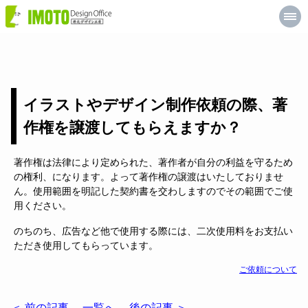
井
元
デ
ザ
イ
ン
工
房
イラストやデザイン制作依頼の際、著
作権を譲渡してもらえますか？
著作権は法律により定められた、著作者が自分の利益を守るため
の権利、になります。よって著作権の譲渡はいたしておりませ
ん。使用範囲を明記した契約書を交わしますのでその範囲でご使
用ください。
のちのち、広告など他で使用する際には、二次使用料をお支払い
ただき使用してもらっています。
ご依頼について
＜ 前の記事
一覧へ
後の記事 ＞