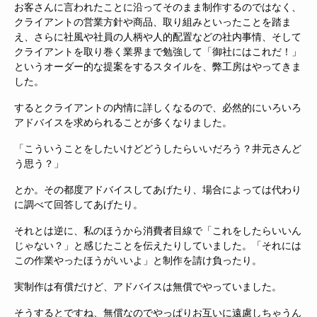
お客さんに言われたことに沿ってそのまま制作するのではなく、
クライアントの営業方針や商品、取り組みといったことを踏ま
え、さらに社風や社員の人柄や人的配置などの社内事情、そして
クライアントを取り巻く業界まで勉強して「御社にはこれだ！」
というオーダー的な提案をするスタイルを、弊工房はやってきま
した。
するとクライアントの内情に詳しくなるので、必然的にいろいろ
アドバイスを求められることが多くなりました。
「こういうことをしたいけどどうしたらいいだろう？井元さんど
う思う？」
とか。その都度アドバイスしてあげたり、場合によっては代わり
に調べて回答してあげたり。
それとは逆に、私のほうから消費者目線で「これをしたらいいん
じゃない？」と感じたことを伝えたりしていました。「それには
この作業やったほうがいいよ」と制作を請け負ったり。
実制作は有償だけど、アドバイスは無償でやっていました。
そうするとですね、無償なのでやっぱりお互いに遠慮しちゃうん