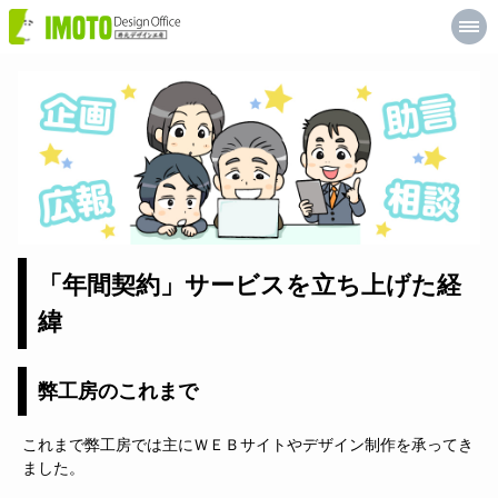
井
元
デ
ザ
イ
ン
工
房
「年間契約」サービスを立ち上げた経
緯
弊工房のこれまで
これまで弊工房では主にＷＥＢサイトやデザイン制作を承ってき
ました。