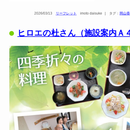
2026/03/13
リーフレット
imoto daisuke
|
タグ：
岡山香
ヒロエの杜さん（施設案内Ａ