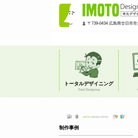
井
元
デ
ザ
〒739-0434 広島県廿日市市大
イ
ン
工
房
トータルデザイニング
Total Designing
制作事例