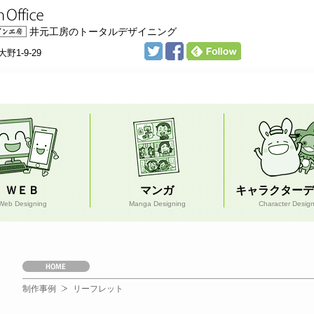
井元工房のトータルデザイニング
野1-9-29
ＷＥＢ
マンガ
キャラクターデ
Web Designing
Manga Designing
Character Desig
Ｈ
Ｏ
Ｍ
制作事例
リーフレット
Ｅ