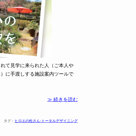
されて見学に来られた人（ご本人や
ん）に手渡しする施設案内ツールで
≫ 続きを読む
|
タグ：
ヒロエの杜さん-トータルデザイニング