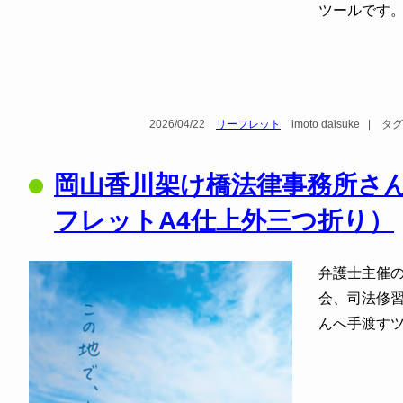
ツールです
2026/04/22
リーフレット
imoto daisuke
|
タグ
岡山香川架け橋法律事務所さ
フレットA4仕上外三つ折り）
弁護士主催
会、司法修
んへ手渡す