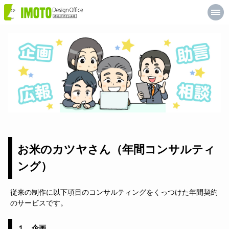
井
元
デ
ザ
イ
ン
工
房
お米のカツヤさん（年間コンサルティ
ング）
従来の制作に以下項目のコンサルティングをくっつけた年間契約
のサービスです。
１、企画