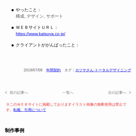
やったこと：
構成, デザイン, サポート
ＷＥＢサイトＵＲＬ：
https://www.katsuya.co.jp/
クライアントががんばったこと：
2019/07/08
年間契約
タグ：
カツヤさん-トータルデザイニング
前の記事へ
一覧へ
次の記事へ
※このＷＥＢサイトに掲載しておりますイラスト画像の無断使用は禁止で
す。
転載、引用について
制作事例