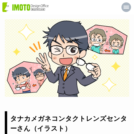
井
元
デ
ザ
イ
ン
工
房
タナカメガネコンタクトレンズセンタ
ーさん（イラスト）