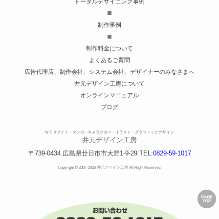
トータルデザイニング事例
制作事例
制作料金について
よくあるご質問
広告代理店、制作会社、システム会社、デザイナーのみなさまへ
井元デザイン工房について
オンラインマニュアル
ブログ
ＷＥＢサイト・マンガ・キャラクター・イラスト・グラフィックデザイン
井元デザイン工房
〒739-0434
広島県
廿日市市
大野1-9-29
TEL:
0829-59-1017
Copyright © 2007-2026
井元デザイン工房
All Right Reserved.
ペ
ー
ジ
の