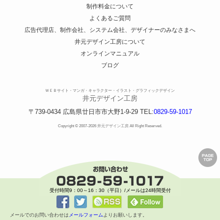
制作料金について
よくあるご質問
広告代理店、制作会社、システム会社、デザイナーのみなさまへ
井元デザイン工房について
オンラインマニュアル
ブログ
ＷＥＢサイト・マンガ・キャラクター・イラスト・グラフィックデザイン
井元デザイン工房
〒739-0434
広島県
廿日市市
大野1-9-29
TEL:
0829-59-1017
Copyright © 2007-2026
井元デザイン工房
All Right Reserved.
ペ
ー
ジ
の
ト
ッ
受付時間9：00～16：30（平日）/メールは24時間受付
プ
へ
戻
メールでのお問い合わせは
メールフォーム
よりお願いします。