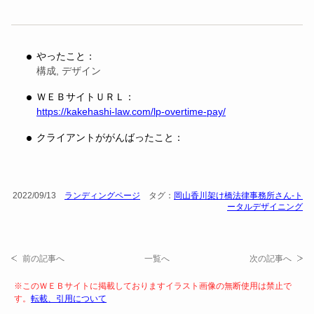
やったこと：
構成, デザイン
ＷＥＢサイトＵＲＬ：
https://kakehashi-law.com/lp-overtime-pay/
クライアントががんばったこと：
2022/09/13
ランディングページ
タグ：
岡山香川架け橋法律事務所さん-ト
ータルデザイニング
前の記事へ
一覧へ
次の記事へ
※このＷＥＢサイトに掲載しておりますイラスト画像の無断使用は禁止で
す。
転載、引用について