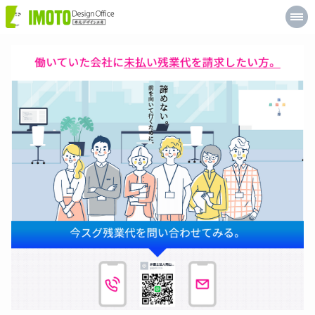
井
元
デ
ザ
イ
ン
工
房