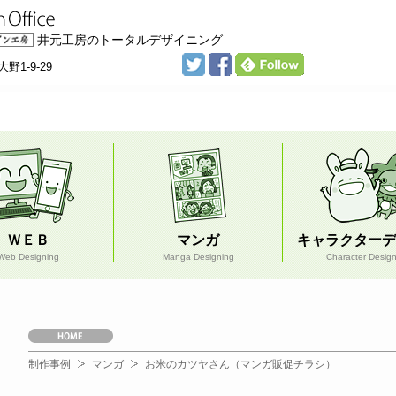
井元工房のトータルデザイニング
野1-9-29
ＷＥＢ
マンガ
キャラクターデ
Web Designing
Manga Designing
Character Desig
Ｈ
Ｏ
Ｍ
制作事例
マンガ
お米のカツヤさん（マンガ販促チラシ）
Ｅ