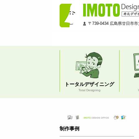
井
元
デ
ザ
〒739-0434 広島県廿日市市大
イ
ン
工
房
トータルデザイニング
Total Designing
制作事例