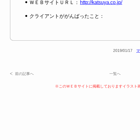
ＷＥＢサイトＵＲＬ：
http://katsuya.co.jp/
クライアントががんばったこと：
2019/01/17
マ
前の記事へ
一覧へ
※このＷＥＢサイトに掲載しておりますイラスト