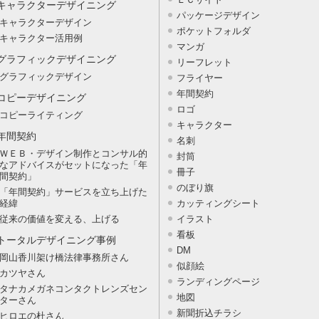
キャラクターデザイニング
パッケージデザイン
キャラクターデザイン
ポケットフォルダ
キャラクター活用例
マンガ
グラフィックデザイニング
リーフレット
グラフィックデザイン
フライヤー
年間契約
コピーデザイニング
ロゴ
コピーライティング
キャラクター
年間契約
名刺
ＷＥＢ・デザイン制作とコンサル的
封筒
なアドバイスがセットになった「年
冊子
間契約」
のぼり旗
「年間契約」サービスを立ち上げた
経緯
カッティングシート
従来の価値を変える、上げる
イラスト
看板
トータルデザイニング事例
DM
岡山香川架け橋法律事務所さん
似顔絵
カツヤさん
ランディングページ
タナカメガネコンタクトレンズセン
地図
ターさん
新聞折込チラシ
ヒロエの杜さん