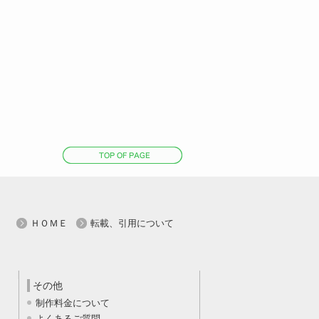
ペ
ー
ジ
の
ト
ッ
プ
ＨＯＭＥ
転載、引用について
へ
戻
る
その他
制作料金について
よくあるご質問