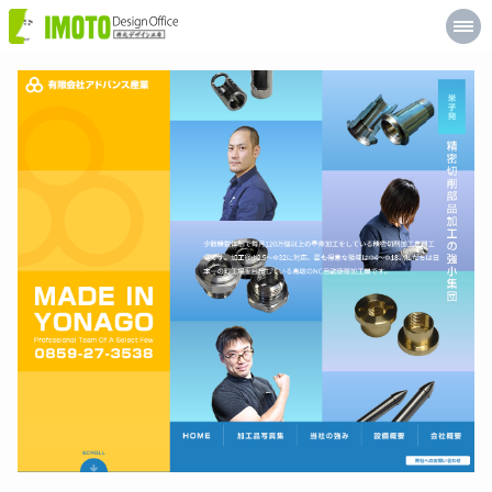
井
元
デ
ザ
イ
ン
工
房