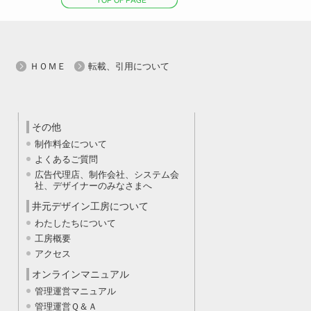
ー
ジ
の
ト
ッ
プ
ＨＯＭＥ
転載、引用について
へ
戻
る
その他
制作料金について
よくあるご質問
広告代理店、制作会社、システム会
社、デザイナーのみなさまへ
井元デザイン工房について
わたしたちについて
工房概要
アクセス
オンラインマニュアル
管理運営マニュアル
管理運営Ｑ＆Ａ