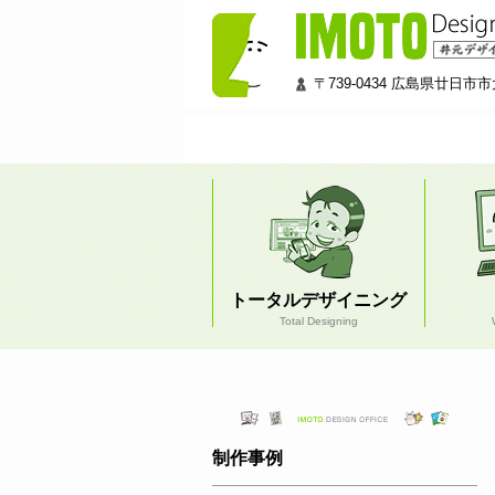
井
元
デ
ザ
〒739-0434 広島県廿日市市大
イ
ン
工
房
トータルデザイニング
Total Designing
制作事例