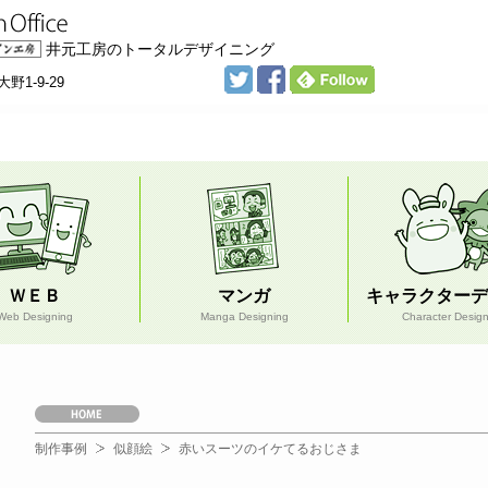
井元工房のトータルデザイニング
野1-9-29
ＷＥＢ
マンガ
キャラクターデ
Web Designing
Manga Designing
Character Desig
Ｈ
Ｏ
Ｍ
制作事例
似顔絵
赤いスーツのイケてるおじさま
Ｅ