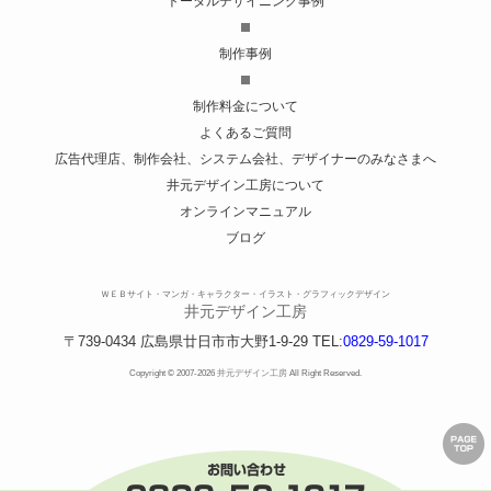
トータルデザイニング事例
制作事例
制作料金について
よくあるご質問
広告代理店、制作会社、システム会社、デザイナーのみなさまへ
井元デザイン工房について
オンラインマニュアル
ブログ
ＷＥＢサイト・マンガ・キャラクター・イラスト・グラフィックデザイン
井元デザイン工房
〒739-0434
広島県
廿日市市
大野1-9-29
TEL:
0829-59-1017
Copyright © 2007-2026
井元デザイン工房
All Right Reserved.
ペ
ー
ジ
の