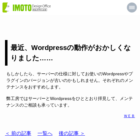
井
元
デ
ザ
イ
ン
工
房
最近、Wordpressの動作がおかしくな
りました……
もしかしたら、サーバーの仕様に対してお使いのWordpressやプ
ラグインのバージョンが古いのかもしれません。それぞれのメン
テナンスをおすすめします。
弊工房ではサーバーとWordpressをひととおり拝見して、メンテ
ナンスのご相談も承っています。
ＷＥＢ
＜ 前の記事
一覧へ
後の記事 ＞