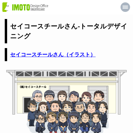
井
元
デ
ザ
イ
セイコースチールさん-トータルデザイ
ン
工
ニング
房
セイコースチールさん（イラスト）