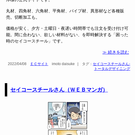
丸材、四角材、六角材、平角材、パイプ材、異形材など各種販
売。切断加工も。
価格が安く、夕方・土曜日・夜遅い時間帯でも注文を受け付け可
能。間に合わない、欲しい材料がない、を即時解決する「困った
時のセイコースチール」です。
≫ 続きを読む
2022/04/08
ＥＣサイト
imoto daisuke
|
タグ：
セイコースチールさん-
トータルデザイニング
セイコースチールさん（ＷＥＢマンガ）