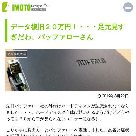
M
井
E
元
N
U
デ
データ復旧２０万円！・・・足元見す
ザ
ぎだわ、バッファローさん
イ
ン
ＰＣ周辺機器
工
房
2019年8月22日
先日バッファロー社の外付けハードディスクが認識されなくなり
ました・・・。ハードディスク自体は動いとるようだけどどうや
ってもＰＣから中が見られない（エラーになる）。
こりゃ手に負えん、とバッファローへ電話しました。品番と症状