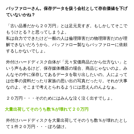
バッファローさん。保存データを扱う会社として存在価値を下げ
ていないかね？
「古い品番だから２０万円」とは足元見すぎ。もしかしてそこで
もうけとる？と思ってしまうよ。
私は自力でできたけど一般の人は倫理障害だの物理障害だのが理
解できないだろうから、バッファロー製ならバッファローに依頼
するしかないでしょ。
外付けハードディスク自体が「元々安価商品だから仕方ない」と
いう声もあるけど、保存媒体機器の場合、商品じゃないのよ。み
んなその中に保存してあるデータを取り出したいの。人によって
は仕事の資料だったり家族の思い出の写真だったり。それが大事
なのよ。そこまで考えとられるようには思えんのんよなぁ。
２０万円・・・そのためにはみんな泣く泣く出すでしょ。
大量出荷してそのうち数％が壊れて２０万円
外付けハードディスクを大量出荷してそのうち数％が壊れたとし
て１件２０万円・・・ぼろ儲け。