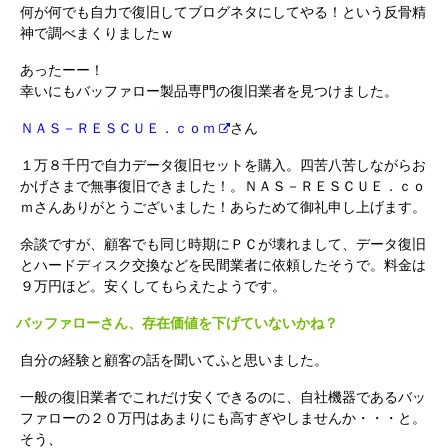
何が何でも自力で復旧してブログネタにしてやる！という反骨精
神で調べまくりましたｗ
あったーー！
幸いにもバッファロー製品専門の復旧業者を見つけました。
ＮＡＳ－ＲＥＳＣＵＥ．ｃｏｍ
さん
１万８千円で自力データ復旧セットを購入。四苦八苦しながらお
かげさまで無事復旧できました！。ＮＡＳ－ＲＥＳＣＵＥ．ｃｏ
ｍさんありがとうございました！あらためて御礼申し上げます。
余談ですが、顧客でも同じ時期にＰＣが壊れまして、データ復旧
とハードディスク交換などを民間業者に依頼したそうで。料金は
９万円ほど。安くしてもらえたようです。
バッファローさん、存在価値を下げていないかね？
自分の経験と顧客の話を聞いてふと思いました。
一般の復旧業者でこれだけ安くできるのに、自社機器であるバッ
ファローの２０万円はあまりにも高すぎやしませんか・・・と。
そう、