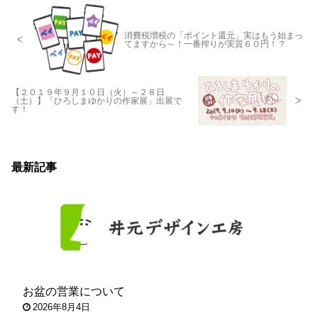
消費税増税の「ポイント還元」実はもう始まっ
てますから～！一番搾りが実質６０円！？
【２０１９年９月１０日（火）～２８日
（土）】「ひろしまゆかりの作家展」出展で
す！
最新記事
お盆の営業について
2026年8月4日