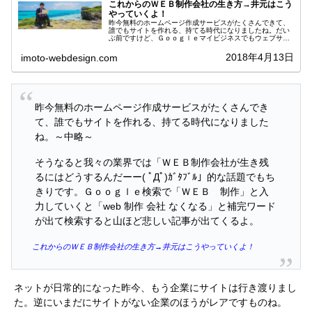
これからのＷＥＢ制作会社の生き方→井元はこう
やっていくよ！
昨今無料のホームページ作成サービスがたくさんできて、
誰でもサイトを作れる、持てる時代になりましたね。だい
ぶ前ですけど、Ｇｏｏｇｌｅマイビジネスでもウェブサイ
トが作成できるようになっています。そうなると...
2018年4月13日
imoto-webdesign.com
昨今無料のホームページ作成サービスがたくさんでき
て、誰でもサイトを作れる、持てる時代になりました
ね。～中略～
そうなると我々の業界では「ＷＥＢ制作会社が生き残
るにはどうするんだーー( ﾟДﾟ)ｶﾞﾀﾌﾞﾙ」的な話題でもち
きりです。Ｇｏｏｇｌｅ検索で「ＷＥＢ 制作」と入
力していくと「web 制作 会社 なくなる」と補完ワード
が出て検索すると山ほど悲しい記事が出てくるよ。
これからのＷＥＢ制作会社の生き方→井元はこうやっていくよ！
ネットが日常的になった昨今、もう企業にサイトは行き渡りまし
た。逆にいまだにサイトがない企業のほうがレアですものね。