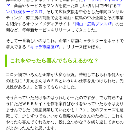
、商品やサービスをマンガを使った新しい切り口でPRする
マ
ンガ販促サービス
、そして広報支援を中心とした年間コンサル
ティング、弊工房の商圏である岡山・広島の中小企業とその事業
を紹介するオウンドメディアサイト『
岡山・広島プレス
』の公
開など、毎年新サービスをリリースしてきました。
そして一番新しいのはこれ。企業・店舗キャラクターをネットで
購入できる『
キャラ市楽座
』。リリースほやほや。
これをやったら喜んでもらえるかな？
コロナ禍でいろんな企業が大変な状況。苦戦しておられる何人か
の社長に「井元さんはＷＥＢといういい仕事を見つけられた。先
見性があるよ」と言ってもらいました。
そう言っていただけるのはうれしかったのですが、でも前述のよ
うにただＷＥＢサイトを作る案件ばかりをやっていたら今はあり
ませんでした（最悪廃業していたかも！？）。次のフェーズを意
識して、少しずつでもいいから顧客のみなさんのために、これを
やったら喜んでくれるかな、役に立つかな？を繰り返してきたの
がよかったんだと思います。