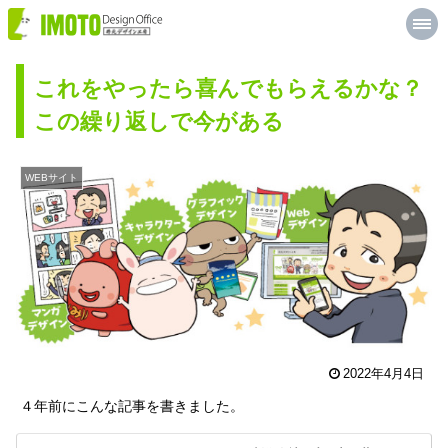
M
井
E
元
N
U
デ
これをやったら喜んでもらえるかな？
ザ
この繰り返しで今がある
イ
ン
WEBサイト
工
房
2022年4月4日
４年前にこんな記事を書きました。