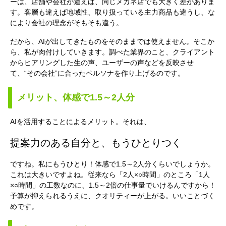
ーは、店舗や会社が違えば、同じメガネ店でも大きく差がありま
す。客層も違えば地域性、取り扱っている主力商品も違うし、な
により会社の理念がそもそも違う。
だから、AIが出してきたものをそのままでは使えません。そこか
ら、私が肉付けしていきます。調べた業界のこと、クライアント
からヒアリングした生の声、ユーザーの声などを反映させ
て、“その会社”に合ったペルソナを作り上げるのです。
メリット、体感で1.5～2人分
AIを活用することによるメリット。それは、
提案力のある自分と、もうひとりつく
ですね。私にもうひとり！体感で1.5～2人分くらいでしょうか。
これは大きいですよね。従来なら「2人×○時間」のところ「1人
×○時間」の工数なのに、1.5～2倍の仕事量でいけるんですから！
予算が抑えられるうえに、クオリティーが上がる。いいことづく
めです。