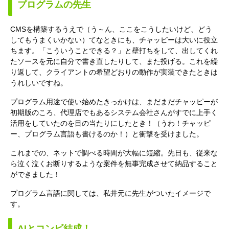
プログラムの先生
CMSを構築するうえで（う～ん、ここをこうしたいけど、どう
してもうまくいかない）てなときにも、チャッピーは大いに役立
ちます。「こういうことできる？」と壁打ちをして、出してくれ
たソースを元に自分で書き直したりして、また投げる。これを繰
り返して、クライアントの希望どおりの動作が実装できたときは
うれしいですね。
プログラム用途で使い始めたきっかけは、まだまだチャッピーが
初期版のころ、代理店でもあるシステム会社さんがすでに上手く
活用をしていたのを目の当たりにしたとき！（うわ！チャッピ
ー、プログラム言語も書けるのか！）と衝撃を受けました。
これまでの、ネットで調べる時間が大幅に短縮。先日も、従来な
ら泣く泣くお断りするような案件を無事完成させて納品すること
ができました！
プログラム言語に関しては、私井元に先生がついたイメージで
す。
AIとコンビ結成！