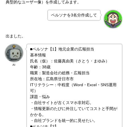
典型的なユーザー像）を作成してみます。
ペルソナを3名分作成して
出ました。
■ペルソナ【1】地元企業の広報担当
基本情報
氏名（仮）：佐藤真由美（さとう・まゆみ）
AI
年齢：38歳
職業：製造会社の総務・広報担当
所在地：広島県廿日市市
ITリテラシー：中程度（Word・Excel・SNS運用
可）
課題・悩み
・自社サイトが古くスマホ非対応。
・情報更新のたびに外注していてコストと手間が
かかる。
・自社ブランドを統一的に見せたい。
■ペルソナ【2】