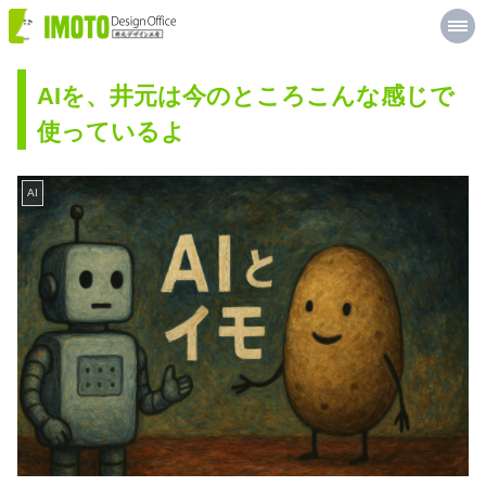
M
井
E
元
N
U
デ
AIを、井元は今のところこんな感じで
ザ
使っているよ
イ
ン
AI
工
房