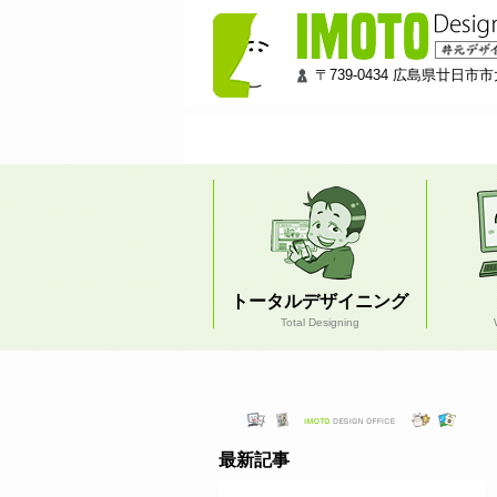
井
〒739-0434 広島県廿日市市大
元
デ
ザ
イ
トータルデザイニング
ン
Total Designing
工
房
最新記事