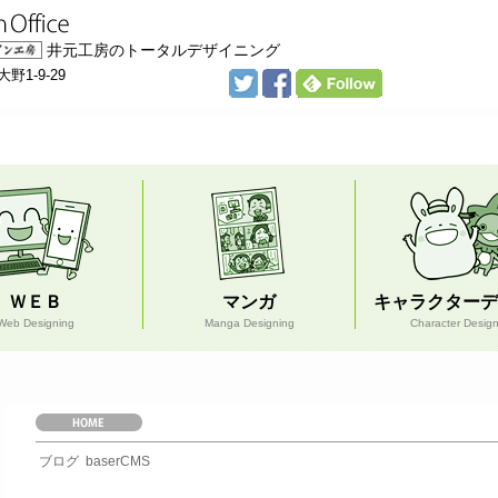
井元工房のトータルデザイニング
野1-9-29
ＷＥＢ
マンガ
キャラクターデ
Web Designing
Manga Designing
Character Desig
ホ
ー
ブログ
baserCMS
ム