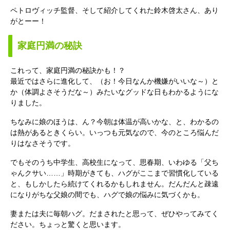
ペトロヴィッチ監督、そして紹介してくれた鈴木啓太さん、あり
がとーー！
家庭円満の秘訣
これって、家庭円満の秘訣かも！？
最近ではさらに進化して、（お！今日なんか機嫌がいいな～）と
か（体調よさそうだな～）みたいなグッドな日もわかるようにな
りました。
ちなみに娘のほうは、ん？今朝は体温が高いかな、と、わかるの
は熱があるときくらい。いっつも元気なので、今のところ悩んだ
りはなさそうです。
でもそのうち中学生、高校生になって、思春期、いわゆる「父ち
ゃんクサい……」時期がきても、ハグがここまで習慣化している
と、もしかしたら続けてくれるかもしれません。だんだんと疎遠
になりがちな父娘の間でも、ハグで娘の悩みに気づくかも。
妻または夫に毎朝ハグ。だまされたと思って、ぜひやってみてく
ださい。ちょっと驚くと思います。