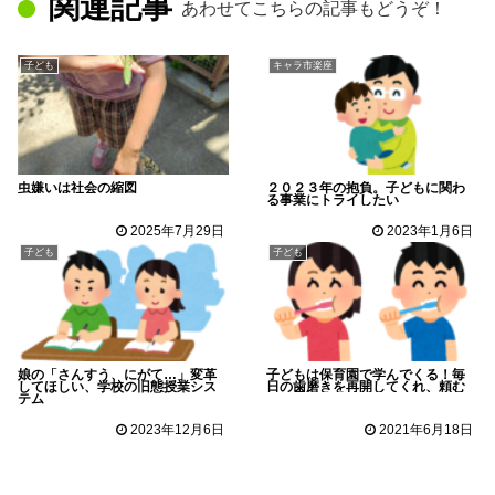
関連記事
あわせてこちらの記事もどうぞ！
子ども
キャラ市楽座
虫嫌いは社会の縮図
２０２３年の抱負。子どもに関わ
る事業にトライしたい
2025年7月29日
2023年1月6日
子ども
子ども
娘の「さんすう、にがて…」変革
子どもは保育園で学んでくる！毎
してほしい、学校の旧態授業シス
日の歯磨きを再開してくれ、頼む
テム
2023年12月6日
2021年6月18日