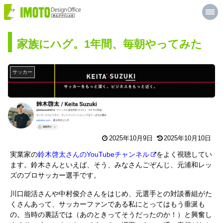
M
井
E
元
N
U
デ
家族にハグ。1年間、毎朝やってみた
ザ
イ
サッカー
ン
工
房
2025年10月9日
2025年10月10日
実業家の
鈴木啓太さんのYouTubeチャンネル
をよく視聴してい
ます。鈴木さんといえば、そう、みなさんごぞんじ、元浦和レッ
ズのプロサッカー選手です。
川口能活さんや中村俊介さんをはじめ、元選手との対談番組がた
くさんあって、サッカーファンである私にとってはもう垂涎も
の。当時の裏話では（あのときってそうだったのか！）と興奮し